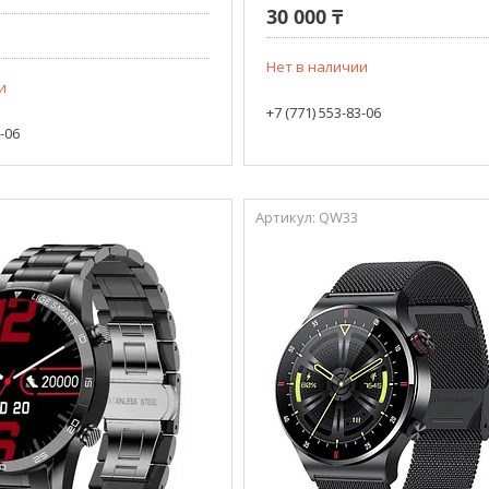
30 000 ₸
Нет в наличии
и
+7 (771) 553-83-06
3-06
QW33