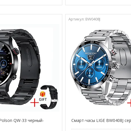
BW0408J
Polson QW-33 черный-
Смарт-часы LIGE BW0408J се