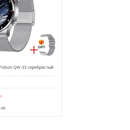
Polson QW-33 серебристый
и
3-06