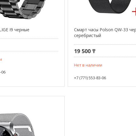
LIGE I9 черные
Смарт часы Polson QW-33 че
серебристый
19 500 ₸
и
Нет в наличии
3-06
+7 (771) 553-83-06