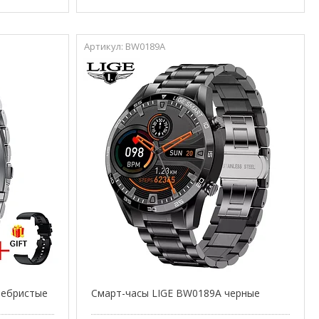
BW0189A
ребристые
Смарт-часы LIGE BW0189A черные