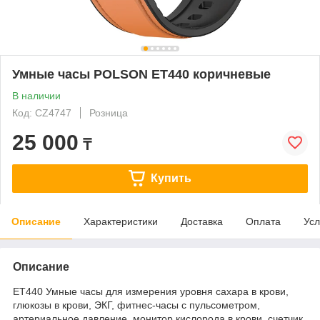
Умные часы POLSON ET440 коричневые
В наличии
Код: CZ4747
Розница
25 000
₸
Купить
Описание
Характеристики
Доставка
Оплата
Усл
Описание
ET440 Умные часы для измерения уровня сахара в крови,
глюкозы в крови, ЭКГ, фитнес-часы с пульсометром,
артериальное давление, монитор кислорода в крови, счетчик