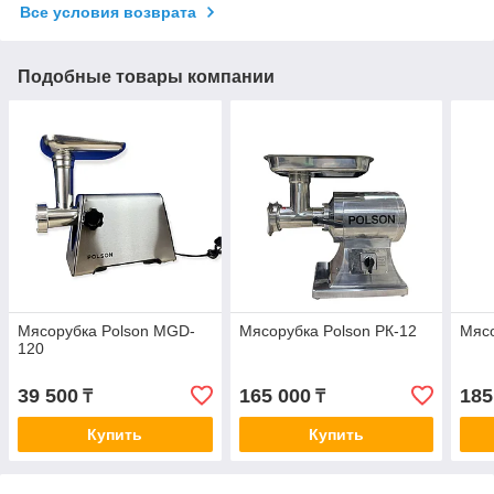
Все условия возврата
Подобные товары компании
Мясорубка Polson MGD-
Мясорубка Polson РК-12
Мясо
120
39 500
165 000
185
₸
₸
Купить
Купить