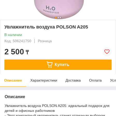
Увлажнитель воздуха POLSON A205
В наличии
Код: 506241750
Розница
2 500
₸
Купить
Описание
Характеристики
Доставка
Оплата
Усл
Описание
Увлажнитель воздуха POLSON A205: идеальный подарок для
детей и офисных работников
- Этот компактный увлажнитель станет отличным выбором