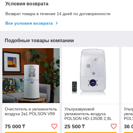
Условия возврата
Возврат товара в течение 14 дней по договоренности
Все условия возврата
Подобные товары компании
Очиститель и увлажнитель
Ультразвуковой
Ульт
воздуха 2в1 POLSON V99
увлажнитель воздуха
увла
POLSON HD-1350B 2,8L
POLS
75 000
25 500
36 
₸
₸