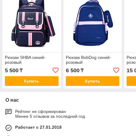
Рюкзак SHBA синий-
Рюкзак BobDog синий-
Рюкз
розовый
розовый
роз
5 500
6 500
15 
₸
₸
Купить
Купить
О нас
Рейтинг не сформирован
Менее 5 отзывов за последний год
Работает с 27.01.2018