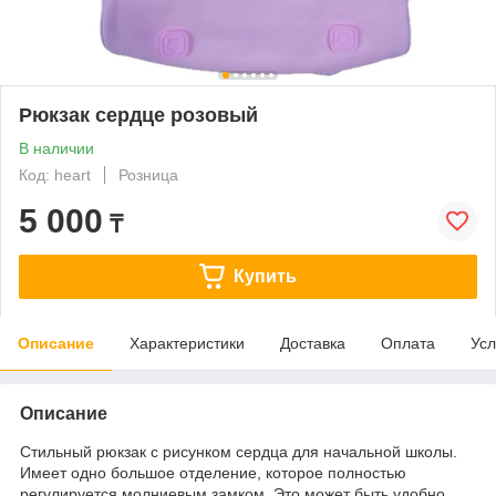
Рюкзак сердце розовый
В наличии
Код: heart
Розница
5 000
₸
Купить
Описание
Характеристики
Доставка
Оплата
Усл
Описание
Стильный рюкзак с рисунком сердца для начальной школы.
Имеет одно большое отделение, которое полностью
регулируется молниевым замком. Это может быть удобно,