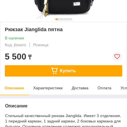
Рюкзак Jianglida пятна
В наличии
Код: jlstains
Розница
5 500
₸
Купить
Описание
Характеристики
Доставка
Оплата
Усл
Описание
Стильный качественный рюкзак Jianglida. Имеет 3 отделения,
1 передний карман, 1 задний карман, 2 боковых кармана для
бутылок. Основное отделение содержит дополнительный