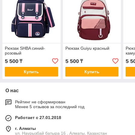
Рюкзак SHBA синий-
Рюкзак Guiyu красный
Рюкз
розовый
кам
5 500
5 500
5 5
₸
₸
Купить
Купить
О нас
Рейтинг не сформирован
Менее 5 отзывов за последний год
Работает с 27.01.2018
г. Алматы
ул. Наурызбай батыра 16 , Алматы, Казахстан