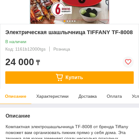
Электрическая шашлычница TIFFANY TF-8008
В наличии
Код: 1161b12000tgs
Розница
24 000
₸
Купить
Описание
Характеристики
Доставка
Оплата
Усл
Описание
Компактная электрошашлычница TF-8008 от бренда Tiffany
поможет вам организовать пикник прямо у себя дома. Эта
техника для кухни заменяет сразу несколько походных