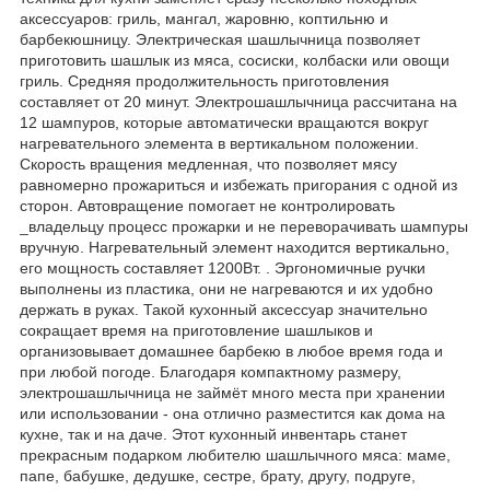
аксессуаров: гриль, мангал, жаровню, коптильню и
барбекюшницу. Электрическая шашлычница позволяет
приготовить шашлык из мяса, сосиски, колбаски или овощи
гриль. Средняя продолжительность приготовления
составляет от 20 минут. Электрошашлычница рассчитана на
12 шампуров, которые автоматически вращаются вокруг
нагревательного элемента в вертикальном положении.
Скорость вращения медленная, что позволяет мясу
равномерно прожариться и избежать пригорания с одной из
сторон. Автовращение помогает не контролировать
_владельцу процесс прожарки и не переворачивать шампуры
вручную. Нагревательный элемент находится вертикально,
его мощность составляет 1200Вт. . Эргономичные ручки
выполнены из пластика, они не нагреваются и их удобно
держать в руках. Такой кухонный аксессуар значительно
сокращает время на приготовление шашлыков и
организовывает домашнее барбекю в любое время года и
при любой погоде. Благодаря компактному размеру,
электрошашлычница не займёт много места при хранении
или использовании - она отлично разместится как дома на
кухне, так и на даче. Этот кухонный инвентарь станет
прекрасным подарком любителю шашлычного мяса: маме,
папе, бабушке, дедушке, сестре, брату, другу, подруге,