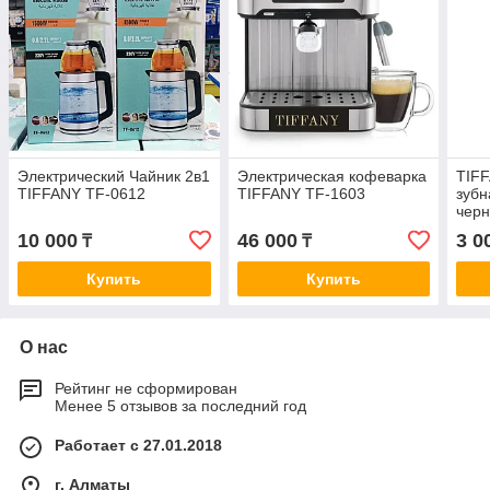
Электрический Чайник 2в1
Электрическая кофеварка
TIFF
TIFFANY TF-0612
TIFFANY TF-1603
зубн
чер
10 000
46 000
3 0
₸
₸
Купить
Купить
О нас
Рейтинг не сформирован
Менее 5 отзывов за последний год
Работает с 27.01.2018
г. Алматы