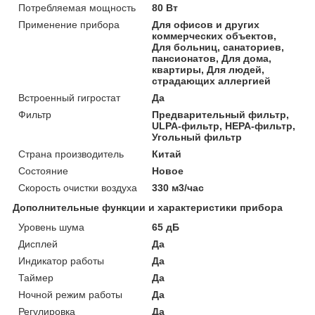
Потребляемая мощность
80 Вт
Применение прибора
Для офисов и других
коммерческих объектов,
Для больниц, санаториев,
пансионатов, Для дома,
квартиры, Для людей,
страдающих аллергией
Встроенный гигростат
Да
Фильтр
Предварительный фильтр,
ULPA-фильтр, HEPA-фильтр,
Угольный фильтр
Страна производитель
Китай
Состояние
Новое
Скорость очистки воздуха
330 м3/час
Дополнительные функции и характеристики прибора
Уровень шума
65 дБ
Дисплей
Да
Индикатор работы
Да
Таймер
Да
Ночной режим работы
Да
Регулировка
Да