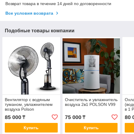
Возврат товара в течение 14 дней по договоренности
Все условия возврата
Подобные товары компании
Вентилятор с водяным
Очиститель и увлажнитель
Охла
туманом, увлажнителем
воздуха 2в1 POLSON V99
(вод
воздуха Polson
в 1
85 000
75 000
80 
₸
₸
Купить
Купить