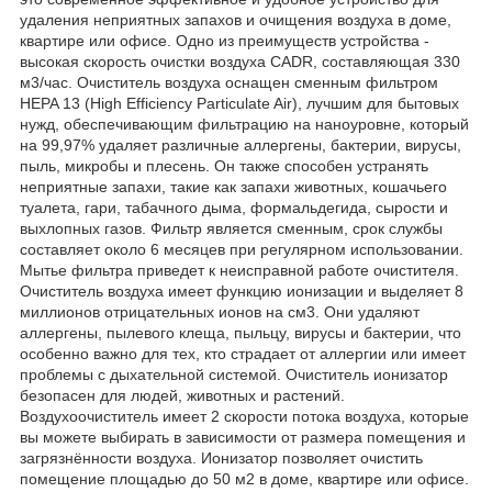
удаления неприятных запахов и очищения воздуха в доме,
квартире или офисе. Одно из преимуществ устройства -
высокая скорость очистки воздуха CADR, составляющая 330
м3/час. Очиститель воздуха оснащен сменным фильтром
HEPA 13 (High Efficiency Particulate Air), лучшим для бытовых
нужд, обеспечивающим фильтрацию на наноуровне, который
на 99,97% удаляет различные аллергены, бактерии, вирусы,
пыль, микробы и плесень. Он также способен устранять
неприятные запахи, такие как запахи животных, кошачьего
туалета, гари, табачного дыма, формальдегида, сырости и
выхлопных газов. Фильтр является сменным, срок службы
составляет около 6 месяцев при регулярном использовании.
Мытье фильтра приведет к неисправной работе очистителя.
Очиститель воздуха имеет функцию ионизации и выделяет 8
миллионов отрицательных ионов на см3. Они удаляют
аллергены, пылевого клеща, пыльцу, вирусы и бактерии, что
особенно важно для тех, кто страдает от аллергии или имеет
проблемы с дыхательной системой. Очиститель ионизатор
безопасен для людей, животных и растений.
Воздухоочиститель имеет 2 скорости потока воздуха, которые
вы можете выбирать в зависимости от размера помещения и
загрязнённости воздуха. Ионизатор позволяет очистить
помещение площадью до 50 м2 в доме, квартире или офисе.