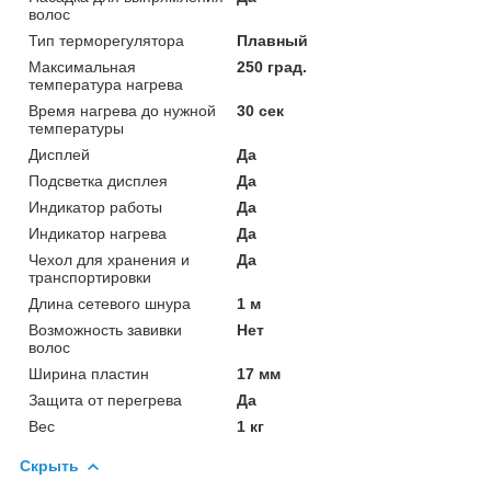
волос
Тип терморегулятора
Плавный
Максимальная
250 град.
температура нагрева
Время нагрева до нужной
30 сек
температуры
Дисплей
Да
Подсветка дисплея
Да
Индикатор работы
Да
Индикатор нагрева
Да
Чехол для хранения и
Да
транспортировки
Длина сетевого шнура
1 м
Возможность завивки
Нет
волос
Ширина пластин
17 мм
Защита от перегрева
Да
Вес
1 кг
Скрыть