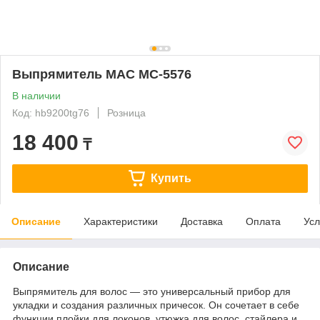
Выпрямитель MAC MC-5576
В наличии
Код: hb9200tg76
Розница
18 400
₸
Купить
Описание
Характеристики
Доставка
Оплата
Усл
Описание
Выпрямитель для волос — это универсальный прибор для
укладки и создания различных причесок. Он сочетает в себе
функции плойки для локонов, утюжка для волос, стайлера и