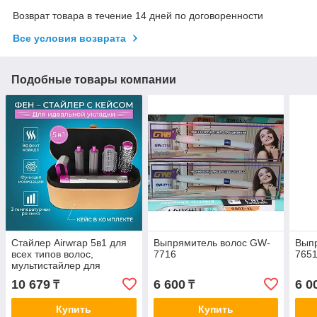
Возврат товара в течение 14 дней по договоренности
Все условия возврата
Подобные товары компании
Стайлер Airwrap 5в1 для
Выпрямитель волос GW-
Вып
всех типов волос,
7716
765
мультистайлер для
создания локонов и волн,
10 679
6 600
6 0
₸
₸
Выпрямитель, Брашинг,
Фен
Купить
Купить