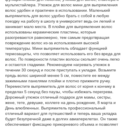
мультистайлера. Утюжок для волос мини для выпрямления
волос удобен и практичен в использовании. Маленький
выпрямитель для волос удобно брать с собой в любую
поездку на работу в школу в университет ведь он легкий и
занимает мало места. В плойке для выпрямления волос
использованы керамические пластины, которые
разогреваются равномерно, тем самым предотвращая
повреждение волос из-за использования высокой
температуры. Мини выпрямитель обладает функцией
термозащиты, что позволяет использовать его без вреда для
волос. По поверхности пластин волосы скользят очень легко
и остаются гладкими. Рекомендуем нагревать утюжок в
течении 30 секунд и после приступать к укладке. Возьмите
прядь волос шириной менее 5 см, поместите ее между
зажимными панелями плойки и плотно прижмите ручку.
Переместите выпрямитель для волос от корня к кончику в
пределах 5 секунд без паузы, чтобы избежать перегрева.
Дорожный утюжок отличный подарок для мамы, сестры,
жене, тете, девушке, коллеге на день рождение, 8 марта и
День влюбленных. Выпрямитель профессиональный
отличный вариант для путешествий и теперь ваша укладка
будет безупречной даже в долгих авиаперелетах. Он также
обеспечивает фиксацию прикорневого объема и позволяет