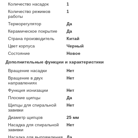
Количество насадок
1
Количество режимов
1
работы
Терморегулятор
Да
Керамическое покрытие
Да
Страна производитель
Китай
Цвет корпуса
Черный
Состояние
Новое
Дополнительные функции и характеристики
Вращение насадки
Нет
Вращение в двух
Нет
направлениях
Функция ионизации
Нет
Плоские щипцы
Да
Щипцы для спиральной
Нет
завивки
Диаметр щипцов
25 мм
Насадка для спиральной
Нет
завивки
Насадка для выпрямления
Да