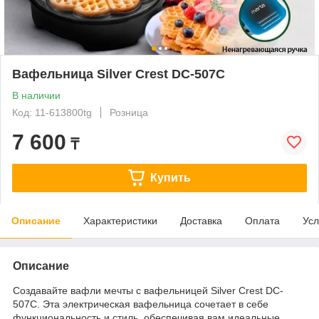
Вафельница Silver Crest DC-507C
В наличии
Код: 11-613800tg
Розница
7 600
₸
Купить
Описание
Характеристики
Доставка
Оплата
Усл
Описание
Создавайте вафли мечты с вафельницей Silver Crest DC-
507C. Эта электрическая вафельница сочетает в себе
функциональность и стиль, обеспечивая вам идеальные