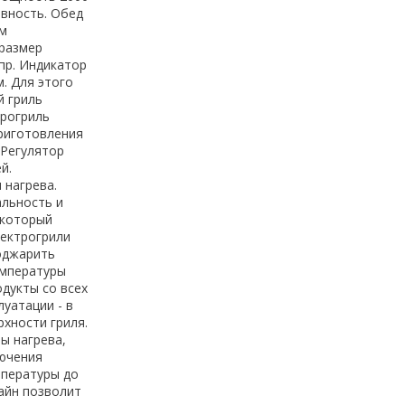
вность. Обед
ом
 размер
пр. Индикатор
. Для этого
й гриль
трогриль
риготовления
 Регулятор
й.
 нагрева.
альность и
 который
лектрогрили
поджарить
емпературы
дукты со всех
луатации - в
хности гриля.
ы нагрева,
лючения
мпературы до
айн позволит