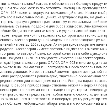
твить моментальный нагрев, и обеспечивает большую продукти
в данном приборе можно приготовить. Очевидным преимуществ
 ORM -603 является корпус из нержавеющей стали. Компактный
ать его в небольших помещениях, квартирах-студиях, на даче и 
лятор температуры делает гриль многофункциональным прибором
иальным съемным поддоном для сбора жидкости. Электрически
нейшие блюда за считанные минуты и удаляет лишний жир. Элек
ладает внушительной поверхностью, которой достаточно для п
обенности электрогриля данной модели: Не нагревающаяся ручка.
альный нагрев до 200 градусов. Антипригарное покрытие панеле
градусов. Электрогриль имеет световые индикаторы включения и
ктрогриль по выгодной цене, который сочетает в себе функцион
ния. Покупая GFGRIL, вы покупаете качественный электрогриль,
е годы! Купить электрогриль ORVICA ORM 603 и многие другие э
 можете в нашем магазине. Электрогриль Orvica позволит вам 
машних условиях. Нагревательный элемент достигает нужной т
Тепло распределяется равномерно, тщательно обрабатывая про
редназначено для размещения на столе. Есть два варианта эксп
 виде. В работе прибора задействованы нижняя и верхняя повер
цесса приготовления аппарат оснащён регулятором температур
электрогрилем не представляет собой ничего сложного: для вк
но включить его в электросеть и повернуть ручку-регулятор те
арат обладает небольшими габаритами, а его эргономичный диз