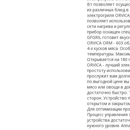
Вт позволяет осущес
из различных блюд 
электрогриля ORVICA
позволяет использов
сети нагрева и регу
прибор оснащен спец
GFGRIL готовит вкус
ORVICA ORM - 603 об
4-х кусков мяса. Ос
температуры. Максим
Открывается на 180 
ORVICA - лучший эле
простоту использова
прослужит вам долги
по выгодной цене вы
мясо или овощи в до
достаточно быстро. 
сторон. Устройство п
открытом и закрытом
Для оптимизации про
Процесс управления 
устройства достаточ
нужного уровня. Апп