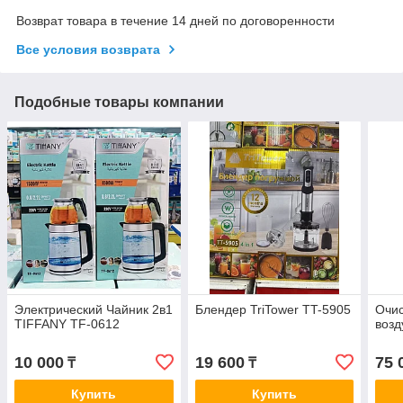
Возврат товара в течение 14 дней по договоренности
Все условия возврата
Подобные товары компании
Электрический Чайник 2в1
Блендер TriTower TT-5905
Очис
TIFFANY TF-0612
возд
10 000
19 600
75 
₸
₸
Купить
Купить