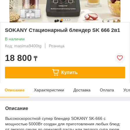
SOKANY Стационарный блендер SK 666 2в1
В наличии
Код: masima9400tg
Розница
18 800
₸
Купить
Описание
Характеристики
Доставка
Оплата
Усл
Описание
Высокоскоростной супер блендер SOKANY SK-666 с
мощностью 5000Вт создан для приготовления любых блюд:
от легкого смузи до ореховой пасты или теплого супа пюре.