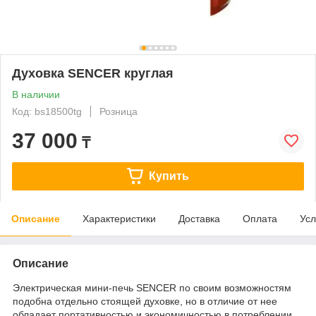
Духовка SENCER круглая
В наличии
Код: bs18500tg
Розница
37 000
₸
Купить
Описание
Характеристики
Доставка
Оплата
Усл
Описание
Электрическая мини-печь SENCER по своим возможностям
подобна отдельно стоящей духовке, но в отличие от нее
обладает портативностью и экономичностью в потреблении