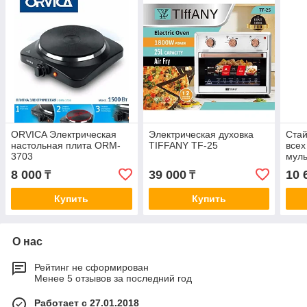
ORVICA Электрическая
Электрическая духовка
Стай
настольная плита ORM-
TIFFANY TF-25
всех
3703
муль
созд
8 000
39 000
10 
₸
₸
Выпр
Фен
Купить
Купить
О нас
Рейтинг не сформирован
Менее 5 отзывов за последний год
Работает с 27.01.2018