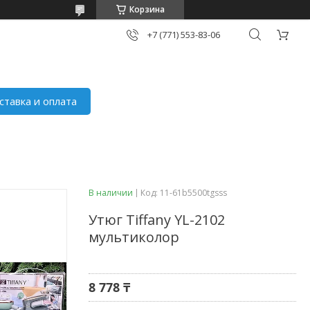
Корзина
+7 (771) 553-83-06
ставка и оплата
В наличии
Код:
11-61b5500tgsss
Утюг Tiffany YL-2102
мультиколор
8 778 ₸