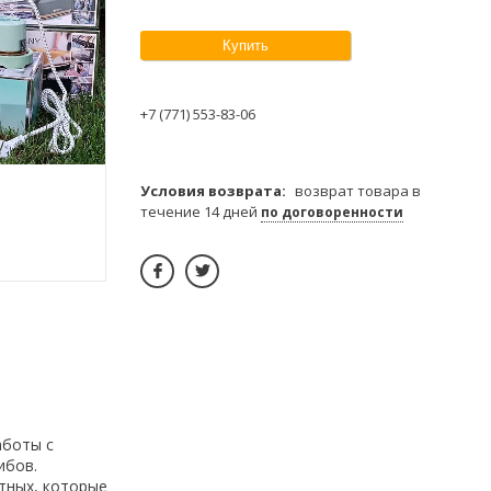
Купить
+7 (771) 553-83-06
возврат товара в
течение 14 дней
по договоренности
аботы с
ибов.
тных, которые