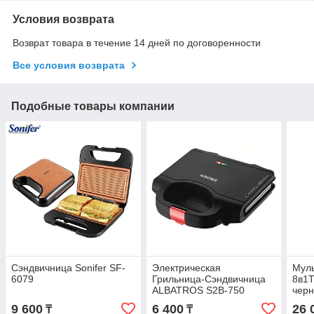
Условия возврата
Возврат товара в течение 14 дней по договоренности
Все условия возврата
Подобные товары компании
Сэндвичница Sonifer SF-
Электрическая
Муль
6079
Грильница-Сэндвичница
8в1T
ALBATROS S2B-750
черн
9 600
6 400
26 
₸
₸