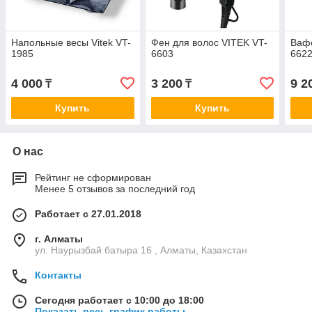
Напольные весы Vitek VT-
Фен для волос VITEK VT-
Вафе
1985
6603
6622
4 000
3 200
9 2
₸
₸
Купить
Купить
О нас
Рейтинг не сформирован
Менее 5 отзывов за последний год
Работает с 27.01.2018
г. Алматы
ул. Наурызбай батыра 16 , Алматы, Казахстан
Контакты
Сегодня работает с 10:00 до 18:00
Показать весь график работы