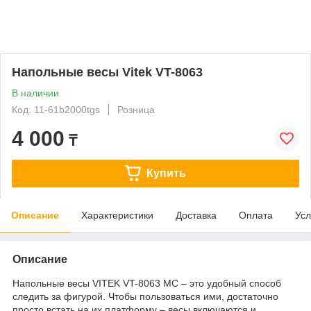
Напольные весы Vitek VT-8063
В наличии
Код: 11-61b2000tgs
Розница
4 000
₸
Купить
Описание
Характеристики
Доставка
Оплата
Усл
Описание
Напольные весы VITEK VT-8063 MC – это удобный способ
следить за фигурой. Чтобы пользоваться ими, достаточно
просто встать на их платформу – весы включаются и