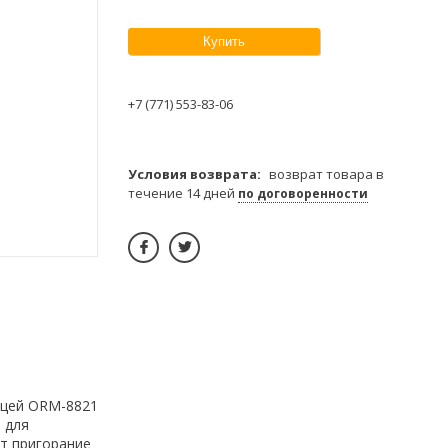
Купить
+7 (771) 553-83-06
возврат товара в
течение 14 дней
по договоренности
ицей ORM-8821
 для
т пригорание