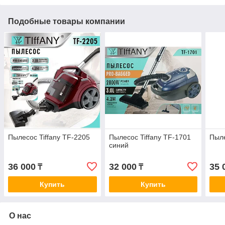
Подобные товары компании
Пылесос Tiffany TF-2205
Пылесос Tiffany TF-1701
Пыле
синий
36 000
32 000
35 
₸
₸
Купить
Купить
О нас