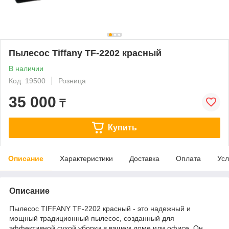
Пылесос Tiffany TF-2202 красный
В наличии
Код: 19500
Розница
35 000
₸
Купить
Описание
Характеристики
Доставка
Оплата
Усл
Описание
Пылесос TIFFANY TF-2202 красный - это надежный и
мощный традиционный пылесос, созданный для
эффективной сухой уборки в вашем доме или офисе. Он