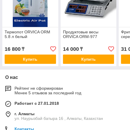
Термопот ORVICA ORM
Продуктовые весы
Фри
5.8 л белый
ORVICA ORM-977
сер
16 800
14 000
31 
₸
₸
Купить
Купить
О нас
Рейтинг не сформирован
Менее 5 отзывов за последний год
Работает с 27.01.2018
г. Алматы
ул. Наурызбай батыра 16 , Алматы, Казахстан
Контакты