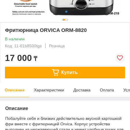
Фритюрница ORVICA ORM-8820
В наличии
Код: 11-61b8500tgs
Розница
17 000
₸
Купить
Описание
Характеристики
Доставка
Оплата
Усл
Описание
Побалуйте себя и близких действительно вкусной картошкой
фри вместе с фритюрницей Orvica. Корпус устройства
выполнен из нержавеющей стали и имеет удобные ручки для