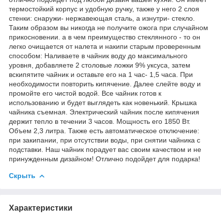
термостойкий корпус и удобную ручку, также у него 2 слоя
стенки: снаружи- нержавеющая сталь, а изнутри- стекло.
Таким образом вы никогда не получите ожога при случайном
прикосновении. а в чем преимущество стеклянного - то он
легко очищается от налета и накипи старым проверенным
способом: Наливаете в чайник воду до максимального
уровня, добавляете 2 столовые ложки 9% уксуса, затем
вскипятите чайник и оставьте его на 1 час- 1,5 часа. При
необходимости повторить кипячение. Далее слейте воду и
промойте его чистой водой. Все чайник готов к
использованию и будет выглядеть как новенький. Крышка
чайника съемная. Электрический чайник после кипячения
держит тепло в течении 3 часов. Мощность его 1850 Вт.
Объем 2,3 литра. Также есть автоматическое отключение:
при закипании, при отсутствии воды, при снятии чайника с
подставки. Наш чайник порадует вас своим качеством и не
принужденным дизайном! Отлично подойдет для подарка!
Скрыть
Характеристики