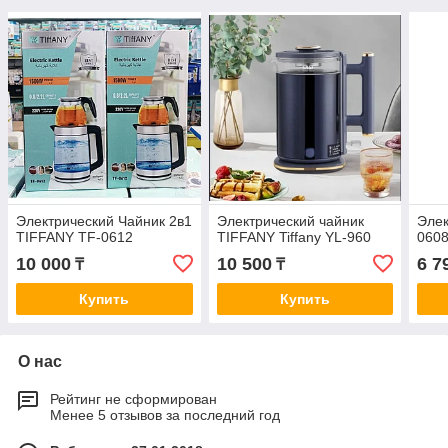
Электрический Чайник 2в1
Электрический чайник
Элек
TIFFANY TF-0612
TIFFANY Tiffany YL-960
0608
10 000
10 500
6 7
₸
₸
Купить
Купить
О нас
Рейтинг не сформирован
Менее 5 отзывов за последний год