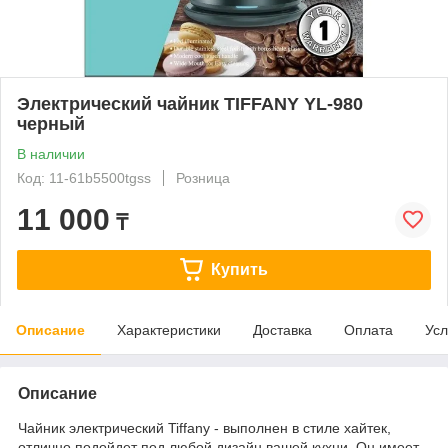
Электрический чайник TIFFANY YL-980
черный
В наличии
Код: 11-61b5500tgss
Розница
11 000
₸
Купить
Описание
Характеристики
Доставка
Оплата
Усл
Описание
Чайник электрический Tiffany - выполнен в стиле хайтек,
отлично подойдет под любой дизайн вашей кухни. Он имеет