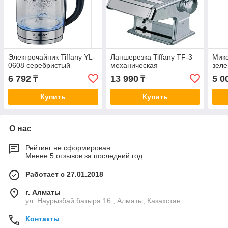
Электрочайник Tiffany YL-
Лапшерезка Tiffany TF-3
Мик
0608 серебристый
механическая
зел
6 792
13 990
5 0
₸
₸
Купить
Купить
О нас
Рейтинг не сформирован
Менее 5 отзывов за последний год
Работает с 27.01.2018
г. Алматы
ул. Наурызбай батыра 16 , Алматы, Казахстан
Контакты