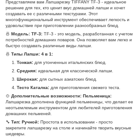
Представляем вам Лапшарезку TIFFANY TF-3 - идеальное
решение для тех, кто ценит вкус домашней лапши и хочет
создавать ее с различными текстурами. Этот
многофункциональный инструмент обеспечивает легкость и
удовольствие при приготовлении разнообразных блюд.
🍜
Модель: TF-3:
TF-3 - это модель, разработанная с учетом
потребностей домашних поваров. Она позволяет вам легко и
быстро создавать различные виды лапши.
🍜
Типы Лапши: 4 в 1:
Тонкая:
для утонченных итальянских блюд.
Средняя:
идеальная для классической лапши.
Широкая:
для сытных азиатских блюд.
Тесто Каталка:
для приготовления свежего теста.
🍲
Дополнительные возможности: Пельменица:
Лапшарезка дополнена функцией пельменицы, что делает ее
неотъемлемым инструментом для любителей приготовления
домашних пельменей.
🔧
Тип: Ручной:
Простота в использовании - просто
закрепите лапшарезку на столе и начинайте творить вкусные
шедевры.