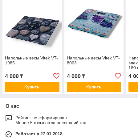
Напольные весы Vitek VT-
Напольные весы Vitek VT-
Напо
1985
8063
элек
180 
4 000
4 000
4 0
₸
₸
Купить
Купить
О нас
Рейтинг не сформирован
Менее 5 отзывов за последний год
Работает с 27.01.2018