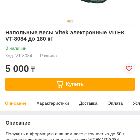
Напольные весы Vitek электронные VITEK
VT-8084 до 180 кг
В наличии
Код: VT-8084
Розница
5 000
₸
Купить
Описание
Характеристики
Доставка
Оплата
Усл
Описание
Получить информацию о вашем весе с точностью до 50 г
позволят электронные напольные весы VITEK VT-8084.