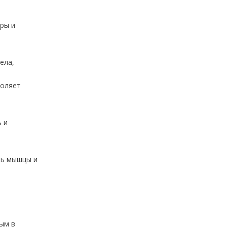
ры и
ела,
воляет
 и
ть мышцы и
ым в