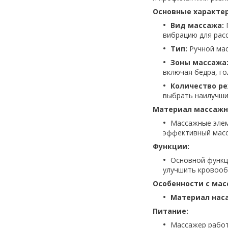
Основные характе
Вид массажа:
П
вибрацию для рас
Тип:
Ручной мас
Зоны массажа
включая бедра, гол
Количество р
выбрать наилучши
Материал массажн
Массажные элем
эффективный масс
Функции:
Основной функц
улучшить кровооб
Особенности с ма
Материал нас
Питание:
Массажер работ