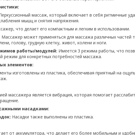
ристики:
еркуссионный массаж, который включает в себя ритмичные уда
слабления мышц и снятия напряжения.
сажер, что делает его компактным и легким в использовании.
:
Массажер может применяться для массажа различных частей т
ени, голову, грудную клетку, живот, колени и ноги.
ежимов работы/модулей:
Имеется 3 режима работы, что поз
й режим для конкретных потребностей массажа.
ых элементов:
енты изготовлены из пластика, обеспечивая приятный на ощупь
аж.
ией массажера является вибрация, которая помогает расслаби
ращение.
ссажными насадками:
адок:
Насадки также выполнены из пластика.
ает от аккумулятора, что делает его более мобильным и удобн