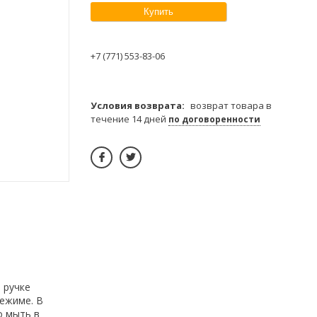
Купить
+7 (771) 553-83-06
возврат товара в
течение 14 дней
по договоренности
 ручке
ежиме. В
о мыть в