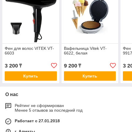
Фен для волос VITEK VT-
Вафельница Vitek VT-
Фен 
6603
6622, белая
991
3 200
9 200
3 2
₸
₸
Купить
Купить
О нас
Рейтинг не сформирован
Менее 5 отзывов за последний год
Работает с 27.01.2018
г. Алматы