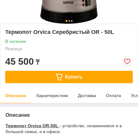
Термопот Orvica Серебристый OR - 50L
В наличии
Розница
45 500
₸
Купить
Описание
Характеристики
Доставка
Оплата
Усл
Описание
Термопот Orvica OR-50L
- устройство, незаменимое и в
большой семье, и в офисе.